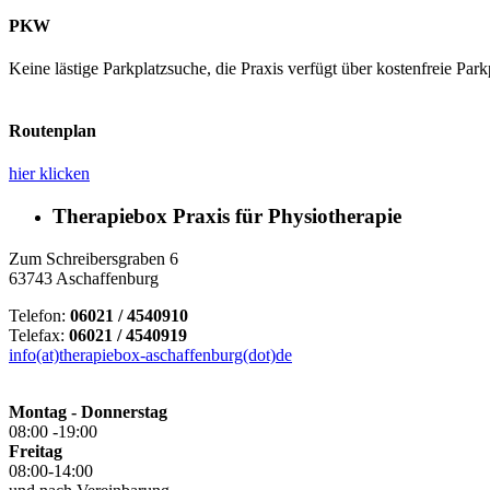
PKW
Keine lästige Parkplatzsuche, die Praxis verfügt über kostenfreie Par
Routenplan
hier klicken
Therapiebox Praxis für Physiotherapie
Zum Schreibersgraben 6
63743 Aschaffenburg
Telefon:
06021 / 4540910
Telefax:
06021 / 4540919
info(at)therapiebox-aschaffenburg(dot)de
Montag - Donnerstag
08:00 -19:00
Freitag
08:00-14:00